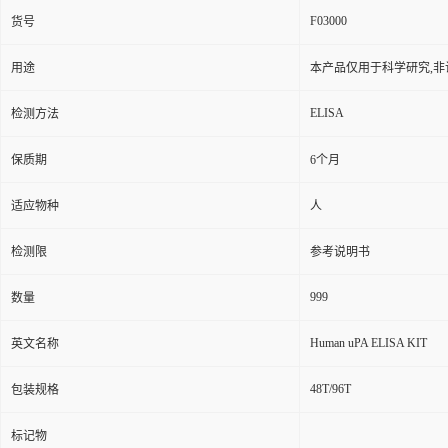
F03000
货号
用途
本产品仅用于科学研究,非
ELISA
检测方法
保质期
6个月
适应物种
人
检测限
参考说明书
999
数量
Human uPA ELISA KIT
英文名称
48T/96T
包装规格
标记物