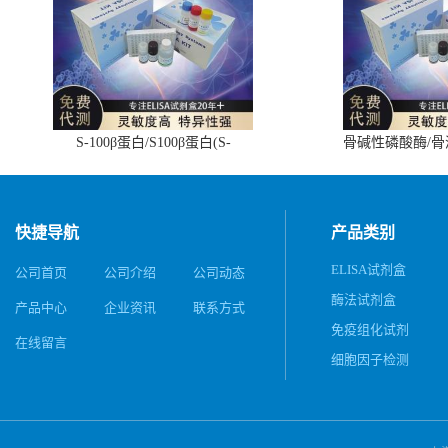
S-100β蛋白/S100β蛋白(S-
骨碱性磷酸酶/
100β/S100β)ELISA试剂盒
(BALP)E
快捷导航
产品类别
ELISA试剂盒
公司首页
公司介绍
公司动态
酶法试剂盒
产品中心
企业资讯
联系方式
免疫组化试剂
在线留言
细胞因子检测