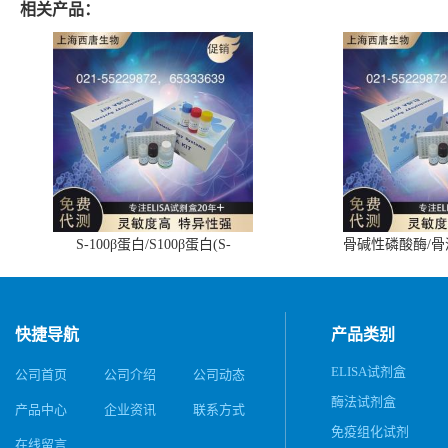
相关产品：
S-100β蛋白/S100β蛋白(S-
骨碱性磷酸酶/
100β/S100β)ELISA试剂盒
(BALP)E
快捷导航
产品类别
ELISA试剂盒
公司首页
公司介绍
公司动态
酶法试剂盒
产品中心
企业资讯
联系方式
免疫组化试剂
在线留言