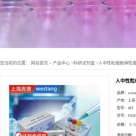
您当前的位置：
网站首页
>
产品中心
>
科研试剂盒
>
人中性粒细胞弹性蛋白酶(
人中性粒细胞
品牌：
west
产地：
上海
型号：
48T
货号：
F020
价格：
￥70
发布日期：