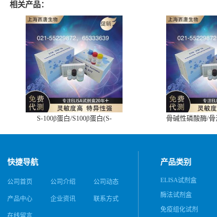
相关产品：
S-100β蛋白/S100β蛋白(S-
骨碱性磷酸酶/
100β/S100β)ELISA试剂盒
(BALP)E
快捷导航
产品类别
ELISA试剂盒
公司首页
公司介绍
公司动态
酶法试剂盒
产品中心
企业资讯
联系方式
免疫组化试剂
在线留言