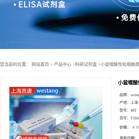
您当前的位置：
网站首页
>
产品中心
>
科研试剂盒
>
小鼠噬酸性粒细胞趋化因
小鼠噬酸性
品牌：
west
产地：
上海
型号：
48T
货号：
F104
价格：
￥70
发布日期：