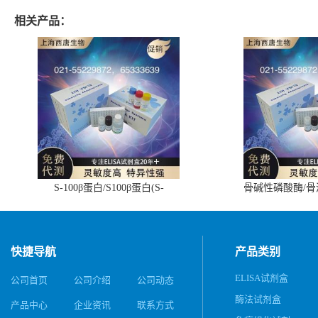
相关产品：
S-100β蛋白/S100β蛋白(S-
骨碱性磷酸酶/
100β/S100β)ELISA试剂盒
(BALP)E
快捷导航
产品类别
ELISA试剂盒
公司首页
公司介绍
公司动态
酶法试剂盒
产品中心
企业资讯
联系方式