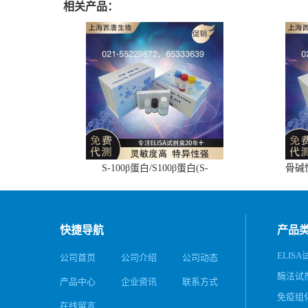
相关产品：
S-100β蛋白/S100β蛋白(S-
骨碱
100β/S100β)ELISA试剂盒
快捷导航
产品
ELIS
公司首页
公司介绍
公司动态
酶法试
产品中心
企业资讯
联系方式
免疫组
在线留言