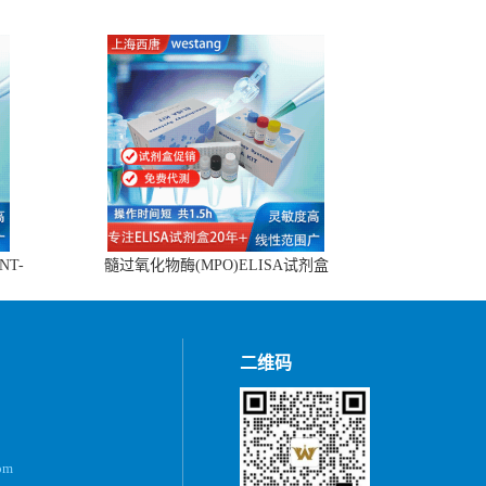
NT-
髓过氧化物酶(MPO)ELISA试剂盒
二维码
om