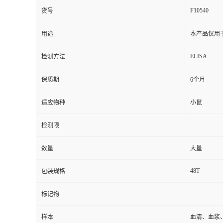
F10540
货号
用途
本产品仅用
ELISA
检测方法
保质期
6个月
适应物种
小鼠
检测限
数量
大量
48T
包装规格
标记物
样本
血清、血浆