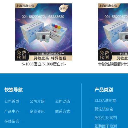
S-100β蛋白/S100β蛋白(S-
骨碱性磷酸酶/
100β/S100β)ELISA试剂盒
(BALP)E
快捷导航
产品类别
ELISA试剂盒
公司首页
公司介绍
公司动态
酶法试剂盒
产品中心
企业资讯
联系方式
免疫组化试剂
在线留言
细胞因子检测