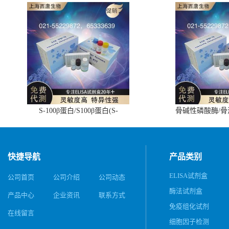
S-100β蛋白/S100β蛋白(S-
骨碱性磷酸酶/
100β/S100β)ELISA试剂盒
(BALP)E
快捷导航
产品类别
ELISA试剂盒
公司首页
公司介绍
公司动态
酶法试剂盒
产品中心
企业资讯
联系方式
免疫组化试剂
在线留言
细胞因子检测