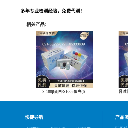
多年专业检测经验，免费代测！
相关产品：
S-100β蛋白/S100β蛋白(S-
骨碱
100β/S100β)ELISA试剂盒
快捷导航
产品
ELIS