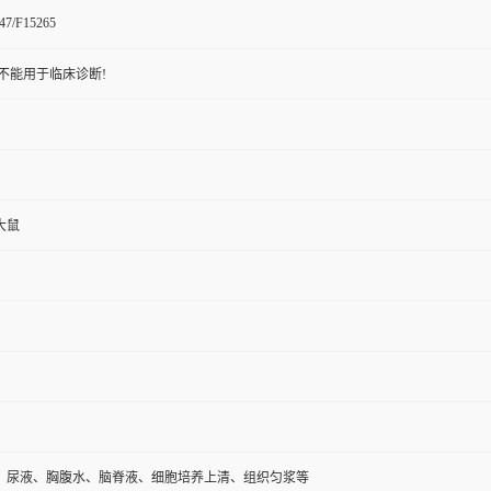
47/F15265
不能用于临床诊断!
大鼠
、尿液、胸腹水、脑脊液、细胞培养上清、组织匀浆等