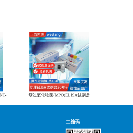
NT-
髓过氧化物酶(MPO)ELISA试剂盒
二维码