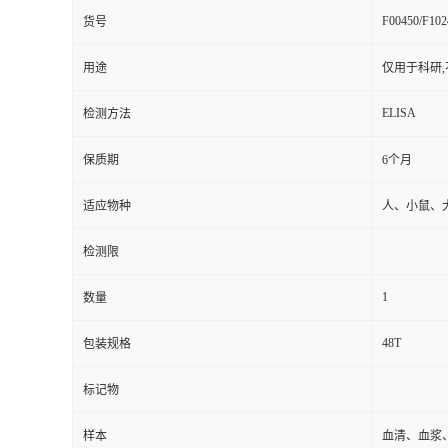
F00450/F102
货号
用途
仅用于科研,
ELISA
检测方法
保质期
6个月
适应物种
人、小鼠、
检测限
1
数量
48T
包装规格
标记物
样本
血清、血浆