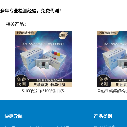
多年专业检测经验，免费代测！
相关产品：
S-100β蛋白/S100β蛋白(S-
骨碱性磷酸酶/
100β/S100β)ELISA试剂盒
(BALP)E
快捷导航
产品类别
ELISA试剂盒