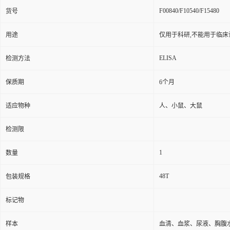
F00840/F10540/F15480
货号
用途
仅用于科研,不能用于临床
ELISA
检测方法
保质期
6个月
适应物种
人、小鼠、大鼠
检测限
1
数量
48T
包装规格
标记物
样本
血清、血浆、尿液、胸腹