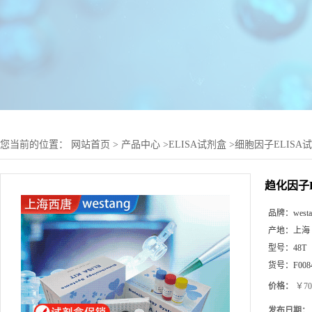
您当前的位置：
网站首页
>
产品中心
>
ELISA试剂盒
>
细胞因子ELISA
趋化因子Fra
品牌：
west
产地：
上海
型号：
48T
货号：
F008
价格：
￥70
发布日期：