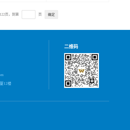
122页，到第
页
二维码
om
厦12楼