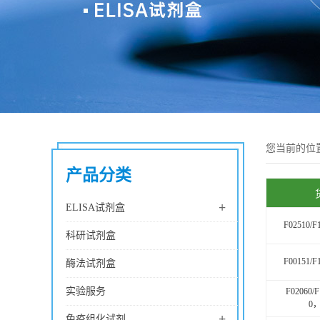
您当前的位
产品分类
+
ELISA试剂盒
F02510/F
科研试剂盒
F00151/F
酶法试剂盒
实验服务
F02060/F
0，
+
免疫组化试剂