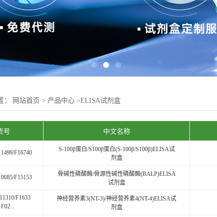
置：
网站首页
>
产品中心
>
ELISA试剂盒
货号
中文名称
S-100β蛋白/S100β蛋白(S-100β/S100β)ELISA试
11499/F16740
剂盒
骨碱性磷酸酶/骨源性碱性磷酸酶(BALP)ELISA
10085/F15153
试剂盒
11310/F1633
神经营养素3(NT-3)/神经营养素4(NT-4)ELISA试
F02...
剂盒