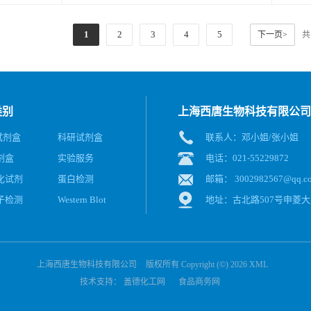
1
2
3
4
5
下一页>
共
类别
上海西唐生物科技有限公司
A试剂盒
科研试剂盒
联系人：邓小姐/张小姐
剂盒
实验服务
电话：021-55229872
化试剂
蛋白检测
邮箱：
3002982567@qq.c
子检测
Western Blot
地址：古北路507号申菱大
上海西唐生物科技有限公司
版权所有 Copyright (©) 2026
XML
技术支持：
盖德化工网
食品商务网