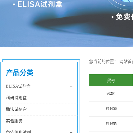
您当前的位置：
网站首
产品分类
货号
+
ELISA试剂盒
80204
科研试剂盒
F11656
酶法试剂盒
实验服务
F11655
+
免疫组化试剂