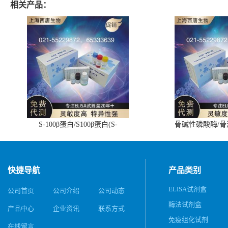
相关产品：
S-100β蛋白/S100β蛋白(S-
骨碱性磷酸酶/
100β/S100β)ELISA试剂盒
(BALP)E
快捷导航
产品类别
ELISA试剂盒
公司首页
公司介绍
公司动态
酶法试剂盒
产品中心
企业资讯
联系方式
免疫组化试剂
在线留言