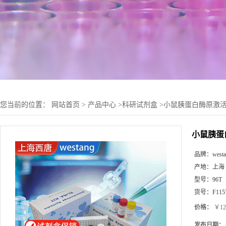
您当前的位置：
网站首页
>
产品中心
>
科研试剂盒
>
小鼠胰蛋白酶原激活肽(
小鼠胰蛋白
品牌：
west
产地：
上海
型号：
96T
货号：
F115
价格：
￥12
发布日期：