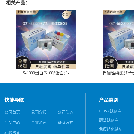
相关产品：
S-100β蛋白/S100β蛋白(S-
骨碱性磷酸酶/
100β/S100β)ELISA试剂盒
(BALP)E
快捷导航
产品类别
ELISA试剂盒
公司首页
公司介绍
公司动态
酶法试剂盒
产品中心
企业资讯
联系方式
免疫组化试剂
在线留言