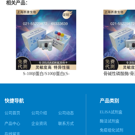
相关产品：
S-100β蛋白/S100β蛋白(S-
骨碱性磷酸酶/
100β/S100β)ELISA试剂盒
(BALP)E
快捷导航
产品类别
ELISA试剂盒
公司首页
公司介绍
公司动态
酶法试剂盒
产品中心
企业资讯
联系方式
免疫组化试剂
在线留言