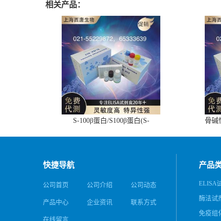
相关产品：
S-100β蛋白/S100β蛋白(S-
骨碱
100β/S100β)ELISA试剂盒
快捷导航
产品
ELIS
公司首页
公司介绍
公司动态
酶法试
产品中心
企业资讯
联系方式
免疫组
在线留言