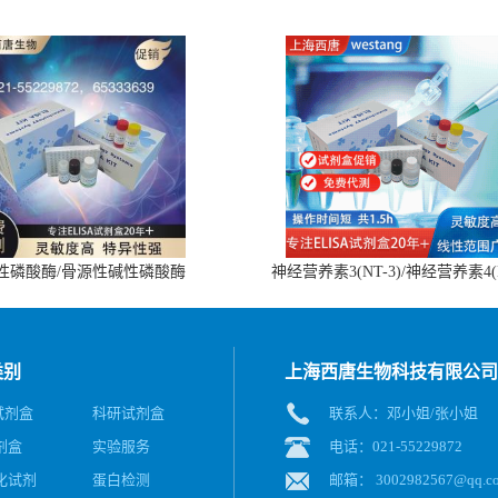
性磷酸酶/骨源性碱性磷酸酶
神经营养素3(NT-3)/神经营养素4(
(BALP)ELISA试剂盒
4)ELISA试剂盒
类别
上海西唐生物科技有限公司
A试剂盒
科研试剂盒
联系人：邓小姐/张小姐
剂盒
实验服务
电话：021-55229872
化试剂
蛋白检测
邮箱：
3002982567@qq.c