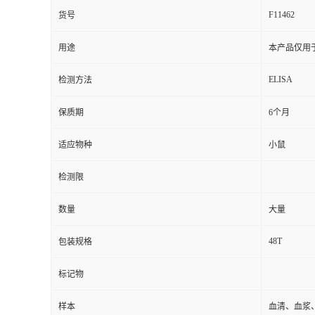
F11462
货号
用途
本产品仅用
ELISA
检测方法
保质期
6个月
适应物种
小鼠
检测限
数量
大量
48T
包装规格
标记物
样本
血清、血浆