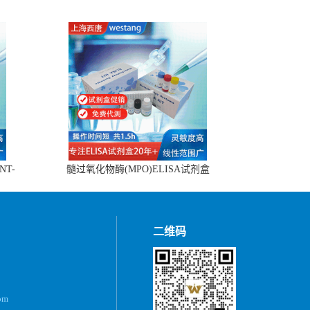
NT-
髓过氧化物酶(MPO)ELISA试剂盒
二维码
om