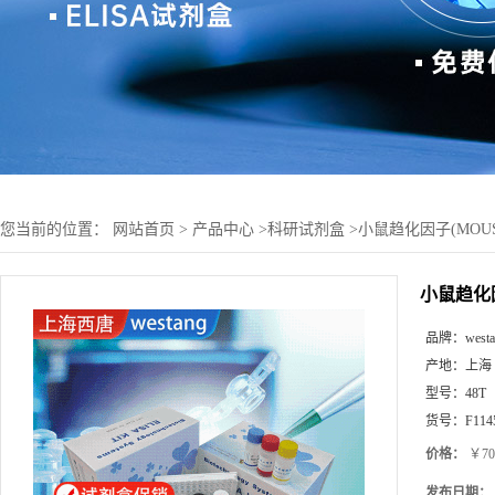
您当前的位置：
网站首页
>
产品中心
>
科研试剂盒
>
小鼠趋化因子(MOUSE
小鼠趋化因
品牌：
west
产地：
上海
型号：
48T
货号：
F114
价格：
￥70
发布日期：