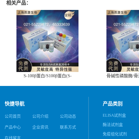
相关产品：
S-100β蛋白/S100β蛋白(S-
骨碱性磷酸酶/
100β/S100β)ELISA试剂盒
(BALP)E
快捷导航
产品类别
ELISA试剂盒
公司首页
公司介绍
公司动态
酶法试剂盒
产品中心
企业资讯
联系方式
免疫组化试剂
在线留言