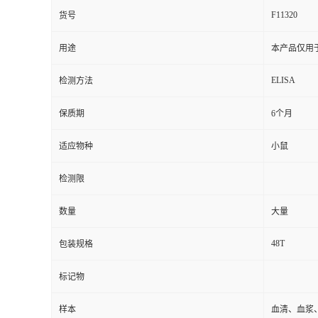
F11320
货号
用途
本产品仅用
ELISA
检测方法
保质期
6个月
适应物种
小鼠
检测限
数量
大量
48T
包装规格
标记物
样本
血清、血浆