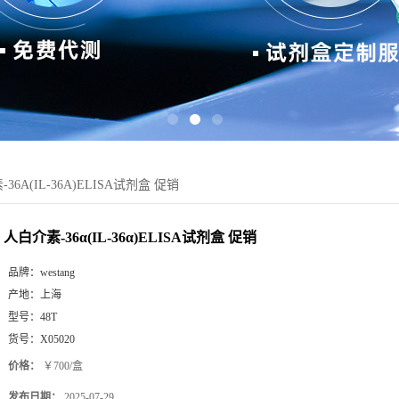
36Α(IL-36Α)ELISA试剂盒 促销
人白介素-36α(IL-36α)ELISA试剂盒 促销
品牌：
westang
产地：
上海
型号：
48T
货号：
X05020
价格：
￥700/盒
发布日期：
2025-07-29