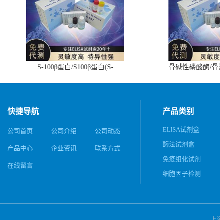
S-100β蛋白/S100β蛋白(S-
骨碱性磷酸酶/
100β/S100β)ELISA试剂盒
(BALP)E
快捷导航
产品类别
ELISA试剂盒
公司首页
公司介绍
公司动态
酶法试剂盒
产品中心
企业资讯
联系方式
免疫组化试剂
在线留言
细胞因子检测
上