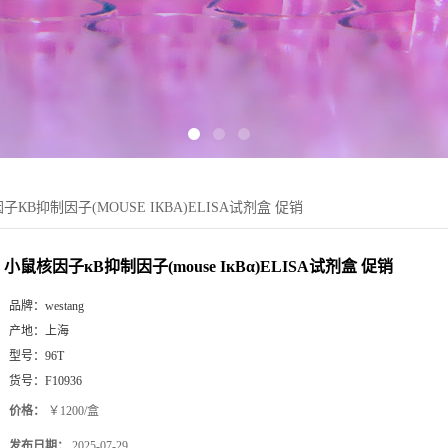
子КB抑制因子(MOUSE IКBΑ)ELISA试剂盒 促销
小鼠核因子кB抑制因子(mouse IкBα)ELISA试剂盒 促销
品牌：
westang
产地：
上海
型号：
96T
货号：
F10936
价格：
￥1200/盒
发布日期：
2025-07-29