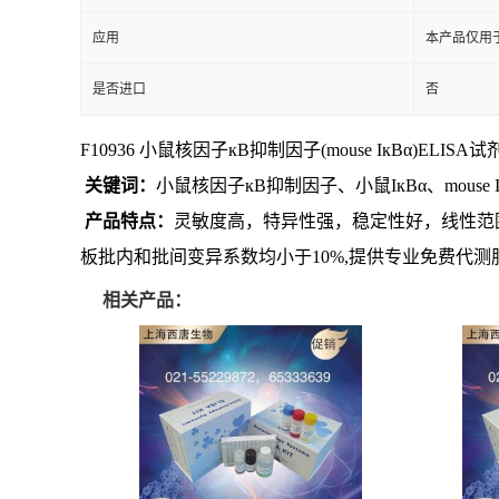
应用
本产品仅用
是否进口
否
F10936 小鼠核因子кB抑制因子(mouse IкBα)ELISA试剂
关键词：
小鼠核因子кB抑制因子、小鼠IкBα、mouse I
产品特点：
灵敏度高，特异性强，稳定性好，线性范
板批内和批间变异系数均小于10%,提供专业免费代测
相关产品：