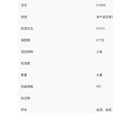
F10936
货号
用途
本产品仅用
ELISA
检测方法
保质期
6个月
适应物种
小鼠
检测限
数量
大量
96T
包装规格
标记物
样本
血清、血浆