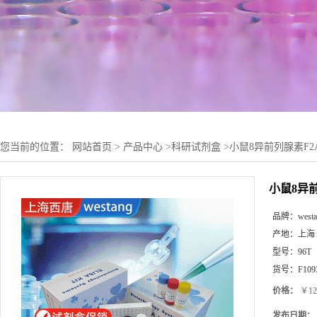
您当前的位置：
网站首页
>
产品中心
>
科研试剂盒
>
小鼠8异前列腺素F2Α(M
小鼠8异前列
品牌：
west
产地：
上海
型号：
96T
货号：
F109
价格：
￥12
发布日期：