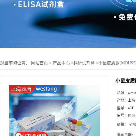
您当前的位置：
网站首页
>
产品中心
>
科研试剂盒
>
小鼠皮质酮(MOUSE 
小鼠皮质酮(
品牌：
west
产地：
上海
型号：
48T
货号：
F102
价格：
￥70
发布日期：