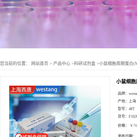
您当前的位置：
网站首页
>
产品中心
>
科研试剂盒
>
小鼠细胞周期蛋白(MOU
小鼠细胞周期
品牌：
west
产地：
上海
型号：
48T
货号：
F102
价格：
￥70
发布日期：