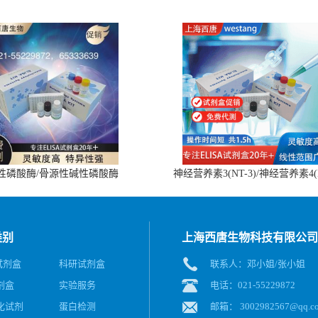
性磷酸酶/骨源性碱性磷酸酶
神经营养素3(NT-3)/神经营养素4(
(BALP)ELISA试剂盒
4)ELISA试剂盒
类别
上海西唐生物科技有限公司
A试剂盒
科研试剂盒
联系人：邓小姐/张小姐
剂盒
实验服务
电话：021-55229872
化试剂
蛋白检测
邮箱：
3002982567@qq.c