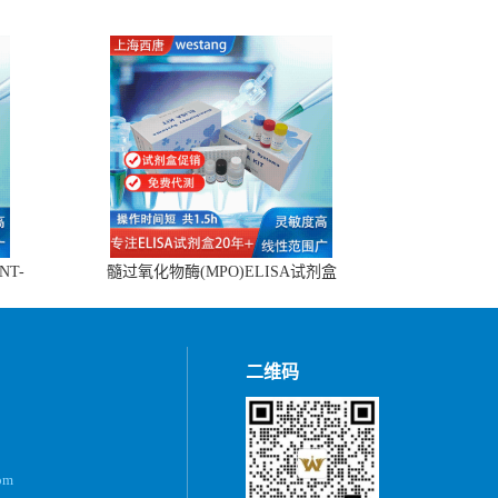
NT-
髓过氧化物酶(MPO)ELISA试剂盒
二维码
om