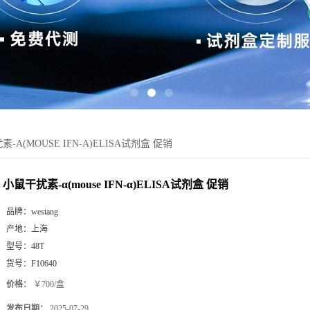
-Α(MOUSE IFN-Α)ELISA试剂盒 促销
小鼠干扰素-α(mouse IFN-α)ELISA试剂盒 促销
品牌：
westang
产地：
上海
型号：
48T
货号：
F10640
价格：
￥700/盒
发布日期：
2025-07-29