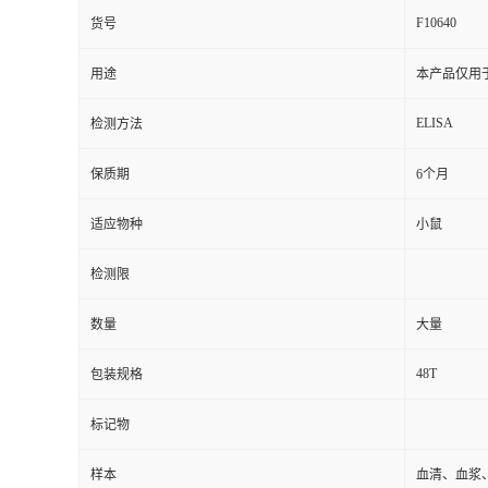
F10640
货号
用途
本产品仅用
ELISA
检测方法
保质期
6个月
适应物种
小鼠
检测限
数量
大量
48T
包装规格
标记物
样本
血清、血浆