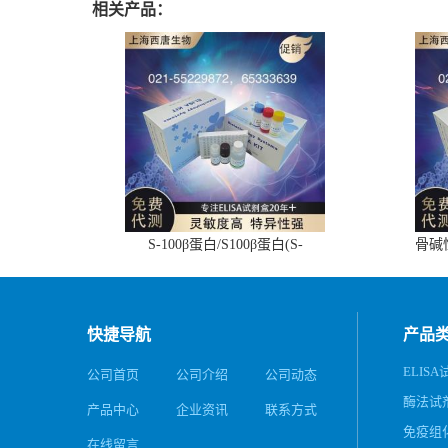
相关产品：
S-100β蛋白/S100β蛋白(S-
骨碱
100β/S100β)ELISA试剂盒
快捷导航
产品
ELIS
公司首页
公司介绍
公司动态
酶法试
产品中心
企业资讯
联系方式
免疫组
在线留言