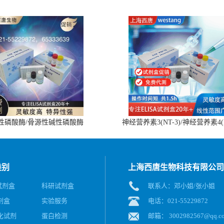
性磷酸酶/骨源性碱性磷酸酶
神经营养素3(NT-3)/神经营养素4(
(BALP)ELISA试剂盒
4)ELISA试剂盒
类别
上海西唐生物科技有限公司
A试剂盒
科研试剂盒
联系人：邓小姐/张小姐
剂盒
实验服务
电话：021-55229872
化试剂
蛋白检测
邮箱：
3002982567@qq.c