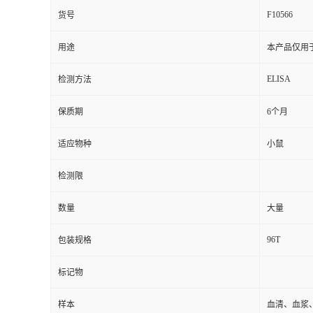
F10566
货号
用途
本产品仅用
ELISA
检测方法
保质期
6个月
适应物种
小鼠
检测限
数量
大量
96T
包装规格
标记物
样本
血清、血浆