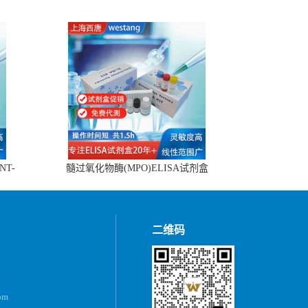
NT-
髓过氧化物酶(MPO)ELISA试剂盒
二维码
om