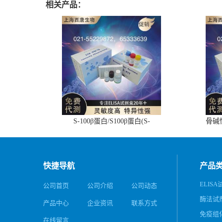
相关产品：
S-100β蛋白/S100β蛋白(S-
骨碱
100β/S100β)ELISA试剂盒
快捷导航
产品
ELIS
公司首页
公司介绍
公司动态
酶法试
产品中心
企业资讯
联系方式
免疫组
在线留言