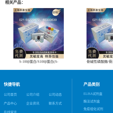
相关产品：
S-100β蛋白/S100β蛋白(S-
骨碱性磷酸酶/
100β/S100β)ELISA试剂盒
(BALP)E
快捷导航
产品类别
ELISA试剂盒
公司首页
公司介绍
公司动态
酶法试剂盒
产品中心
企业资讯
联系方式
免疫组化试剂
在线留言