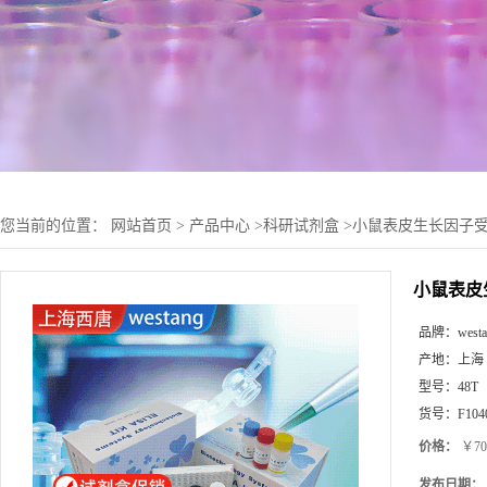
您当前的位置：
网站首页
>
产品中心
>
科研试剂盒
>
小鼠表皮生长因子受体(
小鼠表皮生
品牌：
west
产地：
上海
型号：
48T
货号：
F104
价格：
￥70
发布日期：