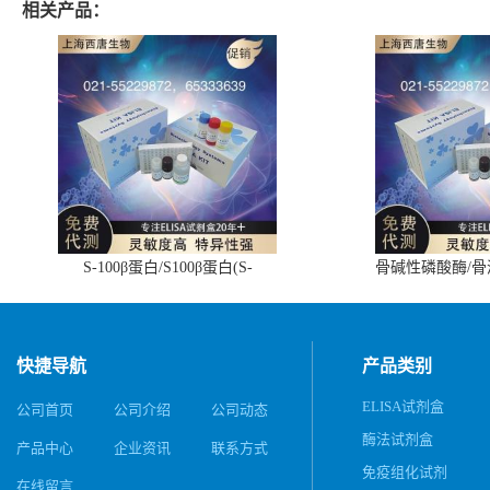
相关产品：
S-100β蛋白/S100β蛋白(S-
骨碱性磷酸酶/
100β/S100β)ELISA试剂盒
(BALP)E
快捷导航
产品类别
ELISA试剂盒
公司首页
公司介绍
公司动态
酶法试剂盒
产品中心
企业资讯
联系方式
免疫组化试剂
在线留言