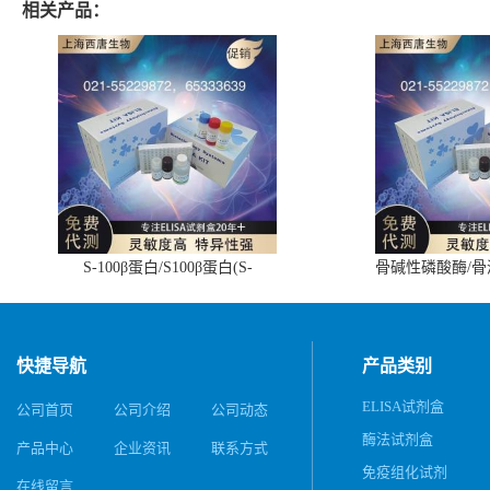
相关产品：
S-100β蛋白/S100β蛋白(S-
骨碱性磷酸酶/
100β/S100β)ELISA试剂盒
(BALP)E
快捷导航
产品类别
ELISA试剂盒
公司首页
公司介绍
公司动态
酶法试剂盒
产品中心
企业资讯
联系方式
免疫组化试剂
在线留言