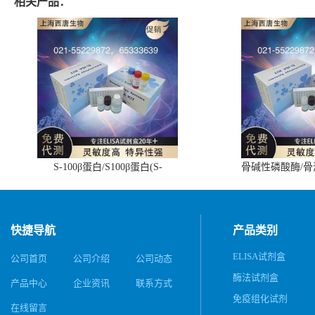
相关产品：
S-100β蛋白/S100β蛋白(S-
骨碱性磷酸酶/
100β/S100β)ELISA试剂盒
(BALP)E
快捷导航
产品类别
ELISA试剂盒
公司首页
公司介绍
公司动态
酶法试剂盒
产品中心
企业资讯
联系方式
免疫组化试剂
在线留言