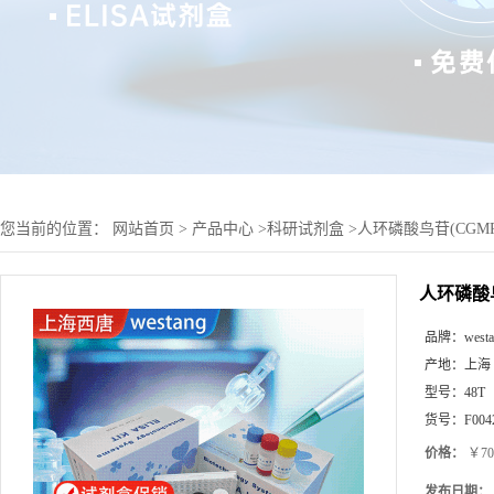
您当前的位置：
网站首页
>
产品中心
>
科研试剂盒
>
人环磷酸鸟苷(CGMP
人环磷酸鸟
品牌：
west
产地：
上海
型号：
48T
货号：
F004
价格：
￥70
发布日期：