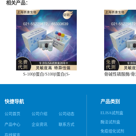
相关产品：
S-100β蛋白/S100β蛋白(S-
骨碱性磷酸酶/
100β/S100β)ELISA试剂盒
(BALP)E
快捷导航
产品类别
ELISA试剂盒
公司首页
公司介绍
公司动态
酶法试剂盒
产品中心
企业资讯
联系方式
免疫组化试剂
在线留言