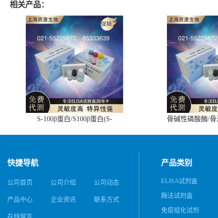
相关产品：
S-100β蛋白/S100β蛋白(S-
骨碱性磷酸酶/
100β/S100β)ELISA试剂盒
(BALP)E
快捷导航
产品类别
ELISA试剂盒
公司首页
公司介绍
公司动态
酶法试剂盒
产品中心
企业资讯
联系方式
免疫组化试剂
在线留言