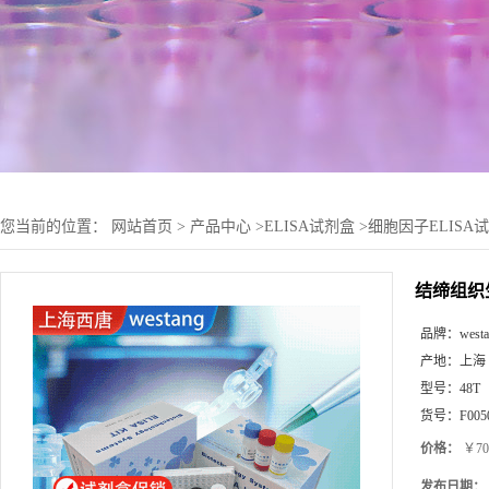
您当前的位置：
网站首页
>
产品中心
>
ELISA试剂盒
>
细胞因子ELISA
结缔组织生
品牌：
west
产地：
上海
型号：
48T
货号：
F005
价格：
￥70
发布日期：