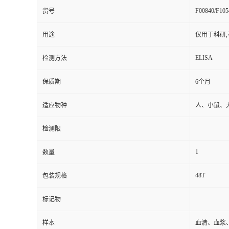
F00840/F105
货号
用途
仅用于科研,
ELISA
检测方法
保质期
6个月
适应物种
人、小鼠、
检测限
1
数量
48T
包装规格
标记物
样本
血清、血浆