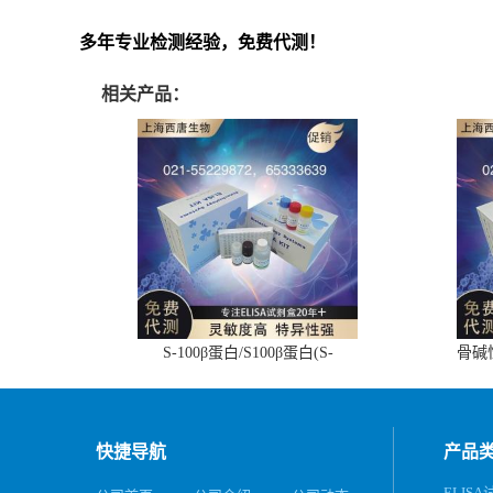
多年专业检测经验，免费代测！
相关产品：
S-100β蛋白/S100β蛋白(S-
骨碱
100β/S100β)ELISA试剂盒
快捷导航
产品
ELIS