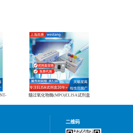
NT-
髓过氧化物酶(MPO)ELISA试剂盒
二维码