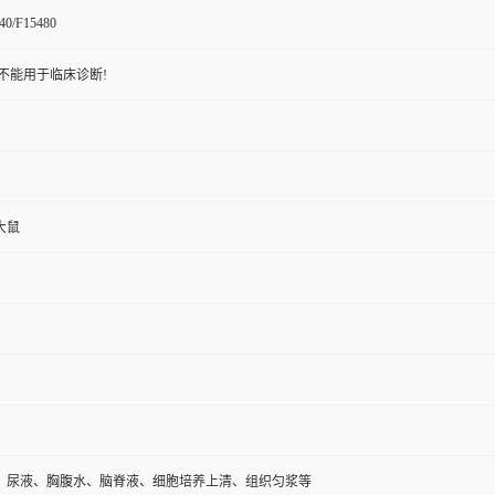
40/F15480
不能用于临床诊断!
大鼠
、尿液、胸腹水、脑脊液、细胞培养上清、组织匀浆等