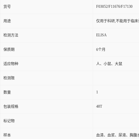
F03052/F11676/F17130
货号
用途
仅用于科研,不能用于临床
ELISA
检测方法
保质期
6个月
适应物种
人、小鼠、大鼠
检测限
1
数量
48T
包装规格
标记物
样本
血清、血浆、尿液、胸腹