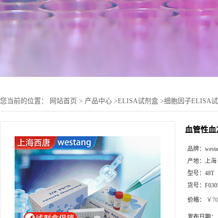
您当前的位置：
网站首页
>
产品中心
>
ELISA试剂盒
>
细胞因子ELISA
血管性血友
品牌：
west
产地：
上海
型号：
48T
货号：
F030
价格：
￥70
发布日期：