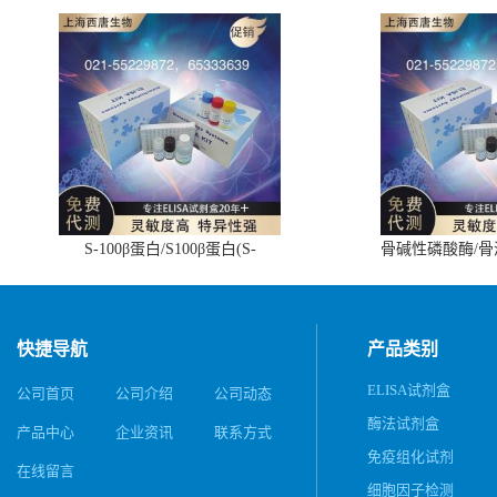
S-100β蛋白/S100β蛋白(S-
骨碱性磷酸酶/
100β/S100β)ELISA试剂盒
(BALP)E
快捷导航
产品类别
ELISA试剂盒
公司首页
公司介绍
公司动态
酶法试剂盒
产品中心
企业资讯
联系方式
免疫组化试剂
在线留言
细胞因子检测