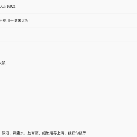
00/F16921
不能用于临床诊断!
大鼠
、尿液、胸腹水、脑脊液、细胞培养上清、组织匀浆等