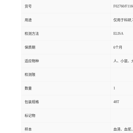
F02760/F116
货号
用途
仅用于科研,
ELISA
检测方法
保质期
6个月
适应物种
人、小鼠、
检测限
1
数量
48T
包装规格
标记物
样本
血清、血浆