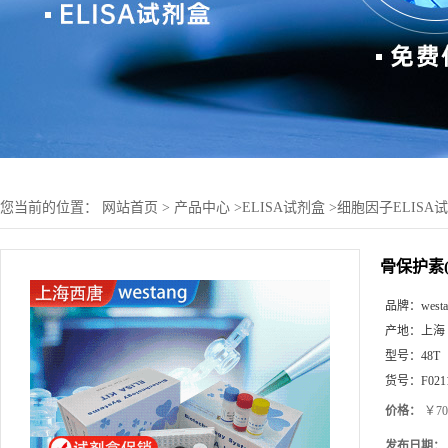
您当前的位置：
网站首页
>
产品中心
>
ELISA试剂盒
>
细胞因子ELISA
骨保护素(
品牌：
west
产地：
上海
型号：
48T
货号：
F021
价格：
￥70
发布日期：