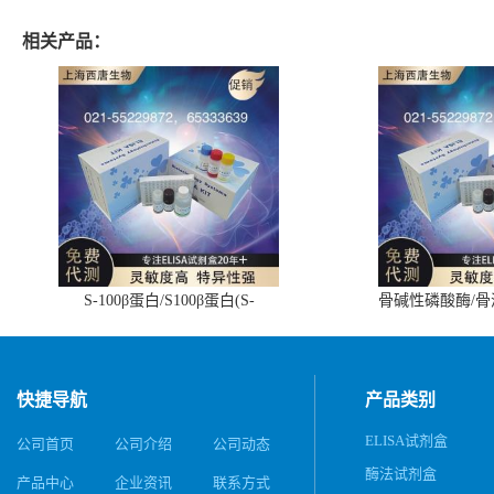
相关产品：
S-100β蛋白/S100β蛋白(S-
骨碱性磷酸酶/
100β/S100β)ELISA试剂盒
(BALP)E
快捷导航
产品类别
ELISA试剂盒
公司首页
公司介绍
公司动态
酶法试剂盒
产品中心
企业资讯
联系方式