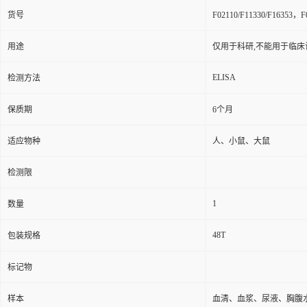
货号
F02110/F11330/F16353，F0
用途
仅用于科研,不能用于临床
ELISA
检测方法
保质期
6个月
适应物种
人、小鼠、大鼠
检测限
1
数量
48T
包装规格
标记物
样本
血清、血浆、尿液、胸腹