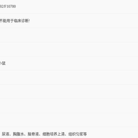
92/F10700
不能用于临床诊断!
小鼠
、尿液、胸腹水、脑脊液、细胞培养上清、组织匀浆等