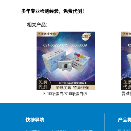
多年专业检测经验，免费代测！
相关产品：
S-100β蛋白/S100β蛋白(S-
骨碱
100β/S100β)ELISA试剂盒
快捷导航
产品
ELIS