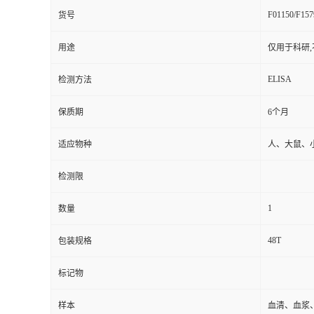
F01150/F157
货号
用途
仅用于科研,
ELISA
检测方法
保质期
6个月
适应物种
人、大鼠、
检测限
1
数量
48T
包装规格
标记物
样本
血清、血浆