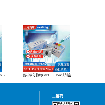
NT-
髓过氧化物酶(MPO)ELISA试剂盒
二维码