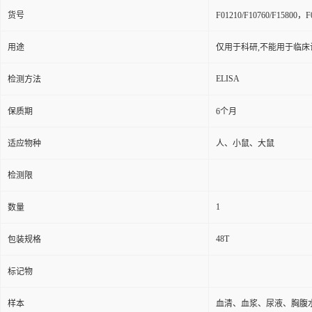
货号
F01210/F10760/F15800，F0
用途
仅用于科研,不能用于临床
ELISA
检测方法
保质期
6个月
适应物种
人、小鼠、大鼠
检测限
1
数量
48T
包装规格
标记物
样本
血清、血浆、尿液、胸腹