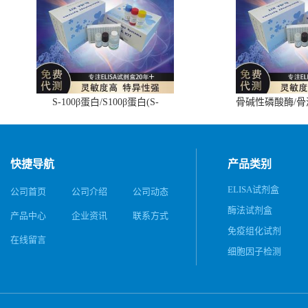
S-100β蛋白/S100β蛋白(S-
骨碱性磷酸酶/
100β/S100β)ELISA试剂盒
(BALP)E
快捷导航
产品类别
ELISA试剂盒
公司首页
公司介绍
公司动态
酶法试剂盒
产品中心
企业资讯
联系方式
免疫组化试剂
在线留言
细胞因子检测