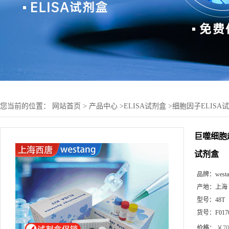
您当前的位置：
网站首页
>
产品中心
>
ELISA试剂盒
>
细胞因子ELISA
巨噬细胞趋
试剂盒
品牌：
west
产地：
上海
型号：
48T
货号：
F017
价格：
￥70