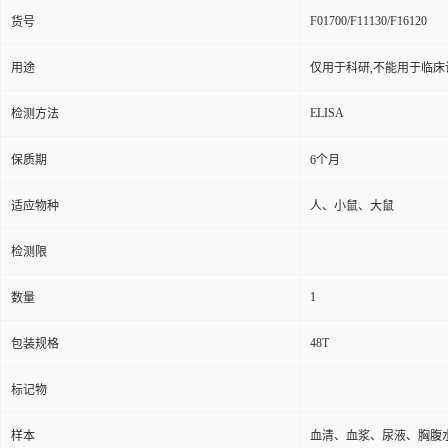
F01700/F11130/F16120
货号
用途
仅用于科研,不能用于临床
ELISA
检测方法
保质期
6个月
适应物种
人、小鼠、大鼠
检测限
1
数量
48T
包装规格
标记物
样本
血清、血浆、尿液、胸腹