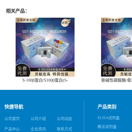
相关产品：
S-100β蛋白/S100β蛋白(S-
骨碱性磷酸酶/
100β/S100β)ELISA试剂盒
(BALP)E
快捷导航
产品类别
ELISA试剂盒
公司首页
公司介绍
公司动态
酶法试剂盒
产品中心
企业资讯
联系方式