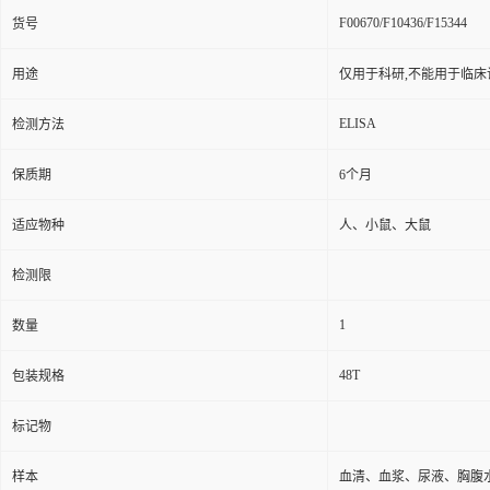
F00670/F10436/F15344
货号
用途
仅用于科研,不能用于临床
ELISA
检测方法
保质期
6个月
适应物种
人、小鼠、大鼠
检测限
1
数量
48T
包装规格
标记物
样本
血清、血浆、尿液、胸腹