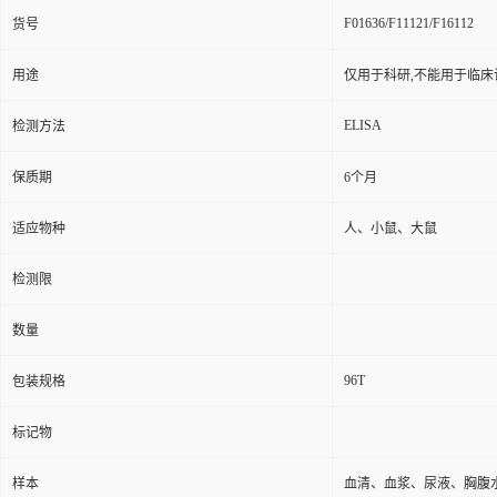
F01636/F11121/F16112
货号
用途
仅用于科研,不能用于临床
ELISA
检测方法
保质期
6个月
适应物种
人、小鼠、大鼠
检测限
数量
96T
包装规格
标记物
样本
血清、血浆、尿液、胸腹